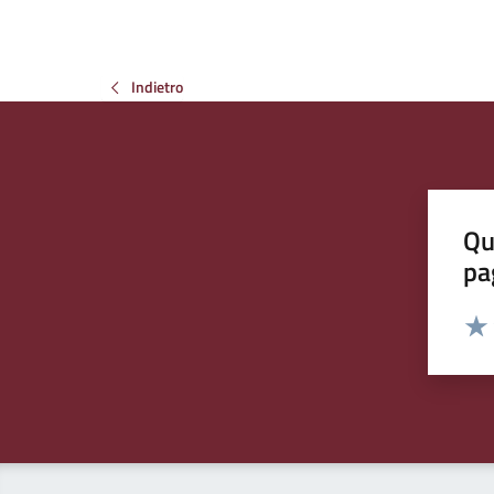
Indietro
Qu
pa
Valut
Valu