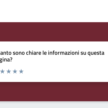
anto sono chiare le informazioni su questa
gina?
a da 1 a 5 stelle la pagina
ta 1 stelle su 5
Valuta 2 stelle su 5
Valuta 3 stelle su 5
Valuta 4 stelle su 5
Valuta 5 stelle su 5