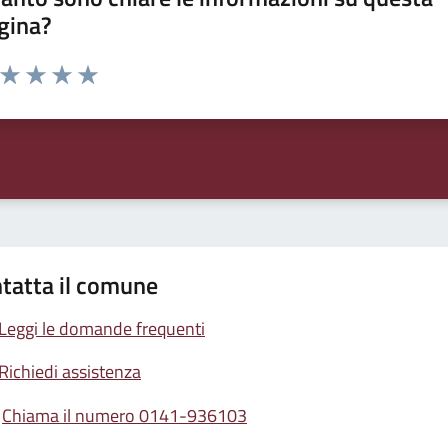
gina?
a da 1 a 5 stelle la pagina
ta 1 stelle su 5
Valuta 2 stelle su 5
Valuta 3 stelle su 5
Valuta 4 stelle su 5
Valuta 5 stelle su 5
tatta il comune
Leggi le domande frequenti
Richiedi assistenza
Chiama il numero 0141-936103