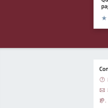
pa
Valut
Valu
Con