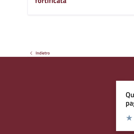
fortificata
Indietro
Qu
pa
Valut
Valu