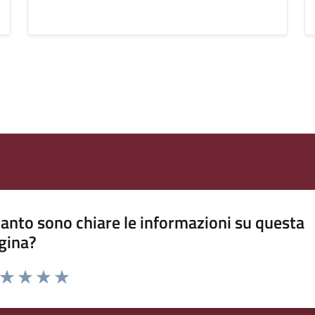
anto sono chiare le informazioni su questa
gina?
a da 1 a 5 stelle la pagina
ta 1 stelle su 5
Valuta 2 stelle su 5
Valuta 3 stelle su 5
Valuta 4 stelle su 5
Valuta 5 stelle su 5