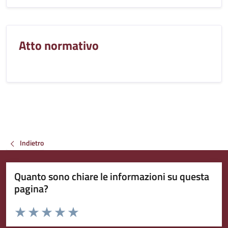
Atto normativo
Indietro
Quanto sono chiare le informazioni su questa
pagina?
Valuta da 1 a 5 stelle la pagina
Valuta 1 stelle su 5
Valuta 2 stelle su 5
Valuta 3 stelle su 5
Valuta 4 stelle su 5
Valuta 5 stelle su 5