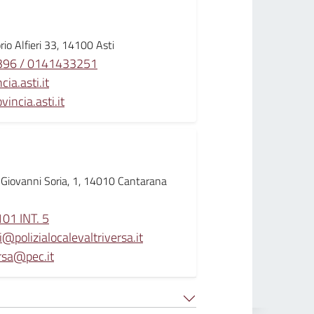
rio Alfieri 33, 14100 Asti
96 / 0141433251
ia.asti.it
incia.asti.it
 Giovanni Soria, 1, 14010 Cantarana
01 INT. 5
li@polizialocalevaltriversa.it
ersa@pec.it