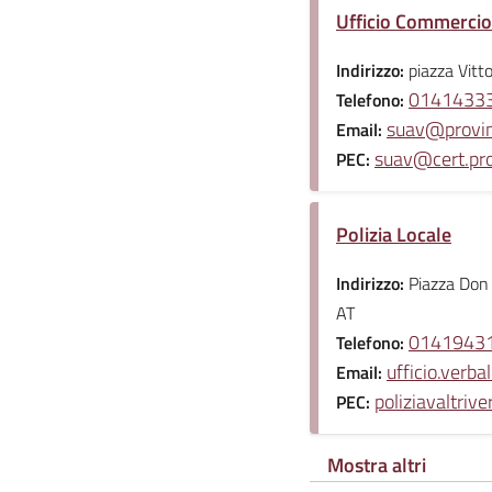
Ufficio Commercio
Indirizzo:
piazza Vitto
01414333
Telefono:
suav@provinc
Email:
suav@cert.prov
PEC:
Polizia Locale
Indirizzo:
Piazza Don
AT
01419431
Telefono:
ufficio.verba
Email:
poliziavaltriv
PEC:
Mostra altri