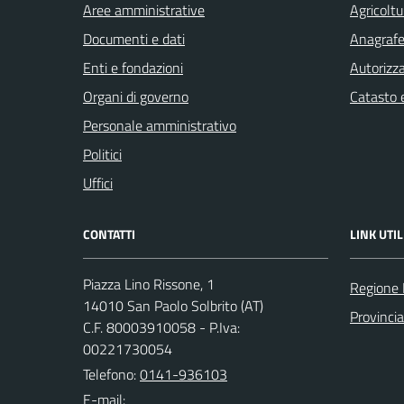
Aree amministrative
Agricoltu
Documenti e dati
Anagrafe 
Enti e fondazioni
Autorizza
Organi di governo
Catasto e
Personale amministrativo
Politici
Uffici
CONTATTI
LINK UTIL
Piazza Lino Rissone, 1
Regione
14010 San Paolo Solbrito (AT)
Provincia
C.F. 80003910058 - P.Iva:
00221730054
Telefono:
0141-936103
E-mail: