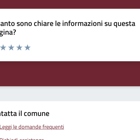
anto sono chiare le informazioni su questa
gina?
a da 1 a 5 stelle la pagina
ta 1 stelle su 5
Valuta 2 stelle su 5
Valuta 3 stelle su 5
Valuta 4 stelle su 5
Valuta 5 stelle su 5
tatta il comune
Leggi le domande frequenti