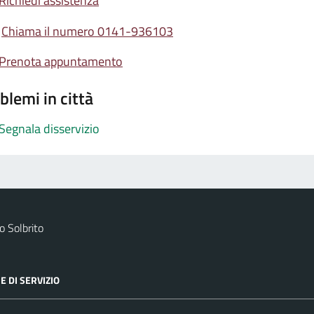
Richiedi assistenza
Chiama il numero 0141-936103
Prenota appuntamento
blemi in città
Segnala disservizio
 Solbrito
E DI SERVIZIO