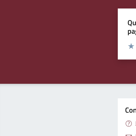
Qu
pa
Valut
Valu
Con