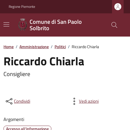
Regione Piemonte
Comune di San Paolo
Solbrito
Home
/
Amministrazione
/
Politici
/
Riccardo Chiarla
Riccardo Chiarla
Consigliere
Condividi
Vedi azioni
Argomenti
Accesso all'informazione